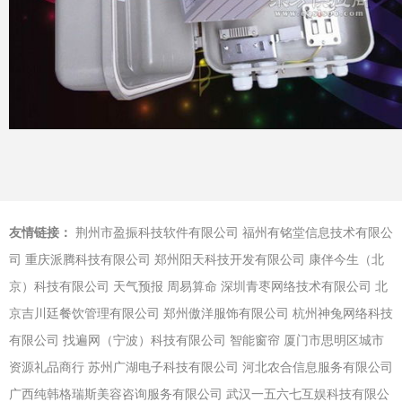
友情链接：
荆州市盈振科技软件有限公司
福州有铭堂信息技术有限公
司
重庆派腾科技有限公司
郑州阳天科技开发有限公司
康伴今生（北
京）科技有限公司
天气预报
周易算命
深圳青枣网络技术有限公司
北
京吉川廷餐饮管理有限公司
郑州傲洋服饰有限公司
杭州神兔网络科技
有限公司
找遍网（宁波）科技有限公司
智能窗帘
厦门市思明区城市
资源礼品商行
苏州广湖电子科技有限公司
河北农合信息服务有限公司
广西纯韩格瑞斯美容咨询服务有限公司
武汉一五六七互娱科技有限公