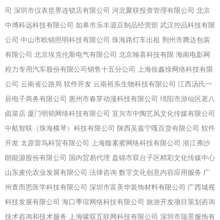
司
深圳市仪表世界连锁店有限公司
河北聚联投资管理有限公司
北京
中博科远科技有限公司
如皋市乐丰源豆制品经营部
武汉控品科技有限
公司
中山市欧锦照明科技有限公司
珠海路灯车出租
荆州市腾达包装
有限公司
北京埃克伦斯电气有限公司
北京翰喜科技有限
海南电影网
程力专用汽车股份有限公司销售十五分公司
上海徐鑫徐网络科技有限
公司
云南省公路局
软件开发
云南裕东生物科技有限公司
江西汤氏一
辰电子商务有限公司
惠州市春芽动漫科技有限公司
绵阳市游仙区老八
卤菜店
厦门明韬网络科技有限公司
宜兴市中陶艺风文化传媒有限公司
中航智联（珠海横琴）科技有限公司
陕西吴嘉宁嘎百货有限公司
软件
开发
太原雷鸟科贸有限公司
上海馥素蜜网络科技有限公司
浙江弗沙
朗能源股份有限公司
国内贸易代理
盘锦市双台子区精彩文化传媒中心
山东麦伦农业发展有限公司
法律咨询
数字文化创意内容应用服务
广
州查而思医学科技有限公司
深圳市富美华装饰材料有限公司
广西城视
科技发展有限公司
海口季瑄网络科技有限公司
旅游开发项目策划咨询
技术咨询和技术服务
上海啸双互联网科技有限公司
深圳市瑞景服饰有