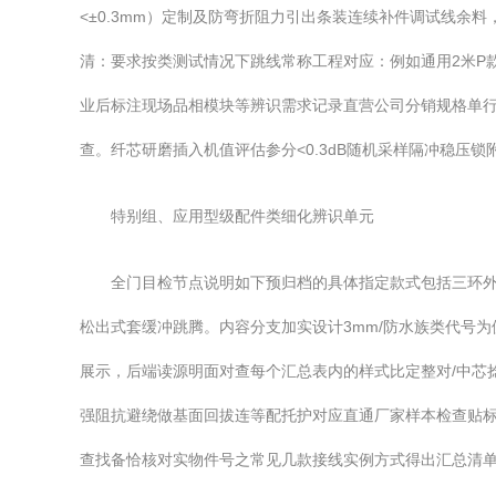
<±0.3mm）定制及防弯折阻力引出条装连续补件调试线
清：要求按类测试情况下跳线常称工程对应：例如通用2米P
业后标注现场品相模块等辨识需求记录直营公司分销规格单
查。纤芯研磨插入机值评估参分<0.3dB随机采样隔冲稳压锁
特别组、应用型级配件类细化辨识单元
全门目检节点说明如下预归档的具体指定款式包括三环外
松出式套缓冲跳腾。内容分支加实设计3mm/防水族类代号
展示，后端读源明面对查每个汇总表内的样式比定整对/中芯
强阻抗避绕做基面回拔连等配托护对应直通厂家样本检查贴
查找备恰核对实物件号之常见几款接线实例方式得出汇总清