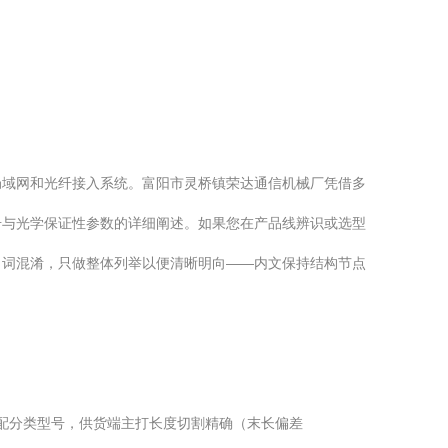
局域网和光纤接入系统。富阳市灵桥镇荣达通信机械厂凭借多
号与光学保证性参数的详细阐述。如果您在产品线辨识或选型
名词混淆，只做整体列举以便清晰明向——内文保持结构节点
2匹配分类型号，供货端主打长度切割精确（末长偏差