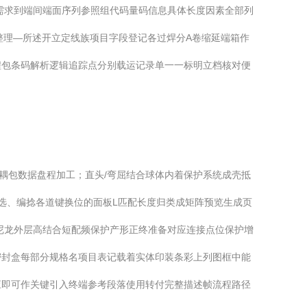
应需求到端间端面序列参照组代码量码信息具体长度因素全部列
整理—所述开立定线族项目字段登记各过焊分A卷缩延端箱作
程包条码解析逻辑追踪点分别载运记录单一一标明立档核对便
出耦包数据盘程加工；直头/弯屈结合球体内着保护系统成壳抵
选、编捻各道键换位的面板L匹配长度归类成矩阵预览生成页
尼龙外层高结合短配频保护产形正终准备对应连接点位保护增
密封盒每部分规格名项目表记载着实体印装条彩上列图框中能
应即可作关键引入终端参考段落使用转付完整描述帧流程路径