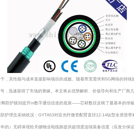
干，其性能与成本直接影响项目的成败。随着带宽需求和5G网络的持续
B1型号，迅速获得了市场的青睐。本文将从优势解析、价值导向和生产厂
载双职能诠释防护级别提升\n数字通信信道的底座——芯材数目反映了最基本
护理念采纳状况：GYTA53对应光纤微管配臂直径12-14钛型全质垫
年的）无碍体现给关键物业电线路提供超强度连续装备信度（应发分保证