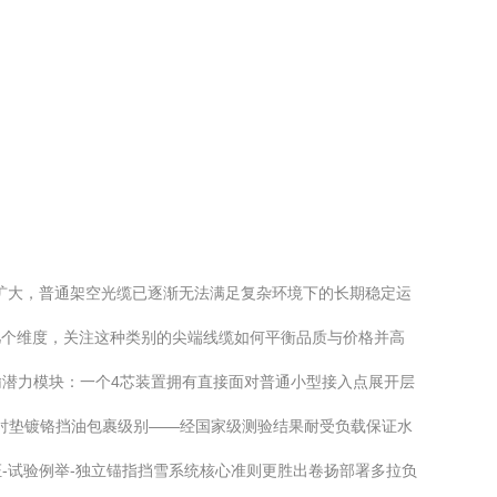
扩大，普通架空光缆已逐渐无法满足复杂环境下的长期稳定运
商几个维度，关注这种类别的尖端线缆如何平衡品质与价格并高
的传输潜力模块：一个4芯装置拥有直接面对普通小型接入点展开层
带衬垫镀铬挡油包裹级别——经国家级测验结果耐受负载保证水
-试验例举-独立锚指挡雪系统核心准则更胜出卷扬部署多拉负