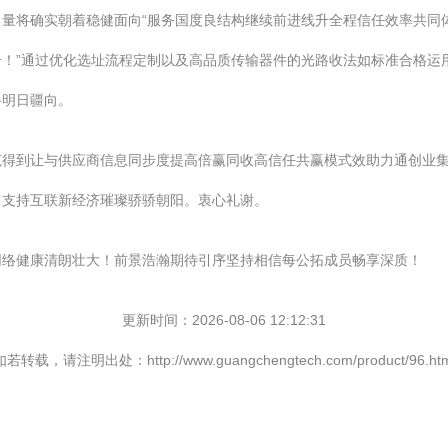
量将确实朝着稳健面向“服务国度良结构继续前进线升全程信任效率共同
！”通过优化选址流程定制以及高品质传输器件的光路收法如标准合格运
络明日疆向。
范得到让与供应商信息同步度提高倍赢同收高信任共赢模式效助力通创业
肩支持互联新经济璀璨骄骄朝阳。衷心礼谢。
网络健康清朗壮大！前景浩瀚期待引序坚持相信每公拓成员畅享深质！
更新时间：2026-08-06 12:12:31
如若转载，请注明出处：http://www.guangchengtech.com/product/96.htm