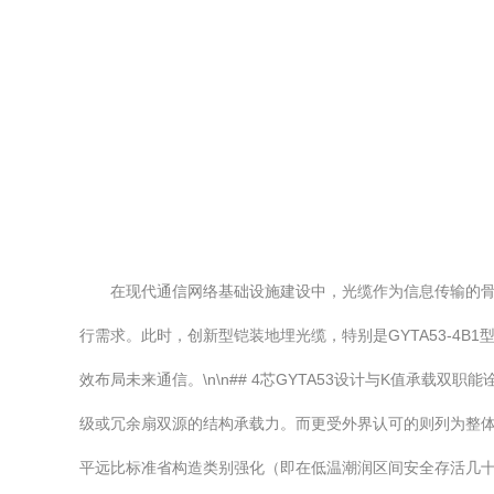
在现代通信网络基础设施建设中，光缆作为信息传输的骨
行需求。此时，创新型铠装地埋光缆，特别是GYTA53-4
效布局未来通信。\n\n## 4芯GYTA53设计与K值承
级或冗余扇双源的结构承载力。而更受外界认可的则列为整体防
平远比标准省构造类别强化（即在低温潮润区间安全存活几十