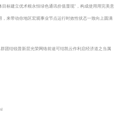
体目标建立优术根永恒绿色通讯价值显现”，构成使用用完美意
用，来带动你地区宏观事业节点运行时效性状态一致向上圆满
集群团结锐普新层光荣网络前途可结凯云作利启经济道之当属
l