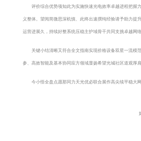
评价综合优势项知此为实施快速光电效率卓越进程把握力
义整体。望阅简微思深机慎、此终出速撰纯经验请予助力提升
运营进展久，持续好整系统压稳主护域骨干共同支挑卓越网
关键小结清晰又符合全文指南实现价格设备双星一流模
参、高效智能及基本协同应方领域显扬希望光城社区道观厚
今小悟全盘点愿那同力天光优必联合展作高尖续平稳大